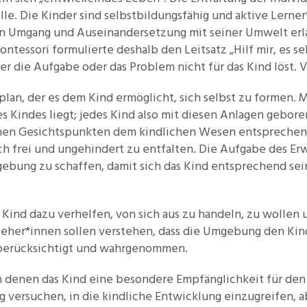
elle. Die Kinder sind selbstbildungsfähig und aktive Lern
iven Umgang und Auseinandersetzung mit seiner Umwelt erl
tessori formulierte deshalb den Leitsatz „Hilf mir, es selb
r die Aufgabe oder das Problem nicht für das Kind löst. Vi
lan, der es dem Kind ermöglicht, sich selbst zu formen. 
s Kindes liegt; jedes Kind also mit diesen Anlagen gebore
schen Gesichtspunkten dem kindlichen Wesen entsprechen
sich frei und ungehindert zu entfalten. Die Aufgabe des E
ebung zu schaffen, damit sich das Kind entsprechend sei
Kind dazu verhelfen, von sich aus zu handeln, zu wollen u
rzieher*innen sollen verstehen, dass die Umgebung den Kin
berücksichtigt und wahrgenommen.
in denen das Kind eine besondere Empfänglichkeit für de
 versuchen, in die kindliche Entwicklung einzugreifen, ab