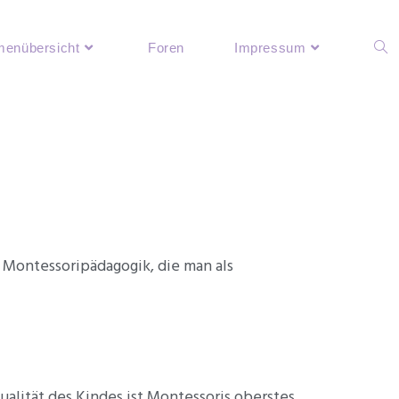
enübersicht
Foren
Impressum
 Montessoripädagogik, die man als
ualität des Kindes ist Montessoris oberstes