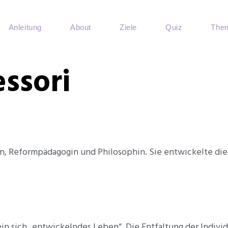
Anleitung
About
Ziele
Quiz
Them
ssori
in, Reformpädagogin und Philosophin. Sie entwickelte die
in sich „entwickelndes Leben“. Die Entfaltung der Individ