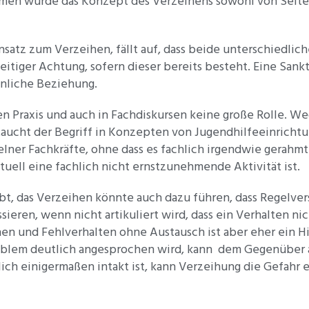
en wurde das Konzept des Verzeihens sowohl von Seiten
atz zum Verzeihen, fällt auf, dass beide unterschiedlich
itiger Achtung, sofern dieser bereits besteht. Eine Sankt
sönliche Beziehung.
n Praxis und auch in Fachdiskursen keine große Rolle. We
aucht der Begriff in Konzepten von Jugendhilfeeinrichtun
elner Fachkräfte, ohne dass es fachlich irgendwie gerahm
tuell eine fachlich nicht ernstzunehmende Aktivität ist.
 gibt, das Verzeihen könnte auch dazu führen, dass Regel
sieren, wenn nicht artikuliert wird, dass ein Verhalten ni
en und Fehlverhalten ohne Austausch ist aber eher ein H
roblem deutlich angesprochen wird, kann dem Gegenüber
ch einigermaßen intakt ist, kann Verzeihung die Gefahr 