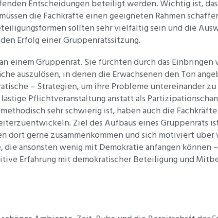
fenden Entscheidungen beteiligt werden. Wichtig ist, dass
u müssen die Fachkräfte einen geeigneten Rahmen schaffen
teiligungsformen sollten sehr vielfältig sein und die Aus
 den Erfolg einer Gruppenratssitzung.
e an einem Gruppenrat. Sie fürchten durch das Einbringe
äche auszulösen, in denen die Erwachsenen den Ton ange
atische – Strategien, um ihre Probleme untereinander z
ästige Pflichtveranstaltung anstatt als Partizipationscha
methodisch sehr schwierig ist, haben auch die Fachkräfte
iterzuentwickeln. Ziel des Aufbaus eines Gruppenrats ist
chen dort gerne zusammenkommen und sich motiviert über 
, die ansonsten wenig mit Demokratie anfangen können – u
itive Erfahrung mit demokratischer Beteiligung und Mit