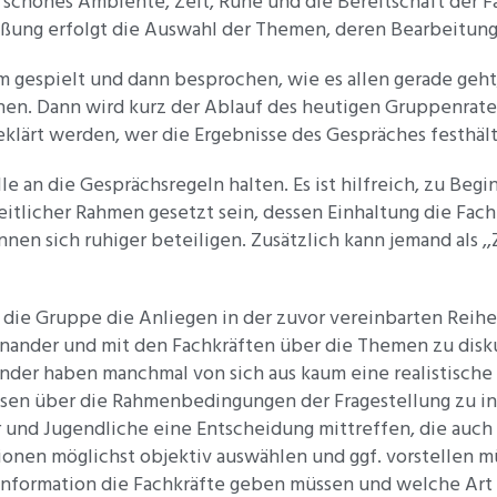
 schönes Ambiente, Zeit, Ruhe und die Bereitschaft der F
ßung erfolgt die Auswahl der Themen, deren Bearbeitung 
gespielt und dann besprochen, wie es allen gerade geht; d
n. Dann wird kurz der Ablauf des heutigen Gruppenrates 
klärt werden, wer die Ergebnisse des Gespräches festhä
lle an die Gesprächsregeln halten. Es ist hilfreich, zu Be
zeitlicher Rahmen gesetzt sein, dessen Einhaltung die Fac
n sich ruhiger beteiligen. Zusätzlich kann jemand als ,,Z
die Gruppe die Anliegen in der zuvor vereinbarten Reihe
einander und mit den Fachkräften über die Themen zu disk
er haben manchmal von sich aus kaum eine realistische
essen über die Rahmenbedingungen der Fragestellung zu i
 und Jugendliche eine Entscheidung mittreffen, die auch
ationen möglichst objektiv auswählen und ggf. vorstelle
l Information die Fachkräfte geben müssen und welche Ar